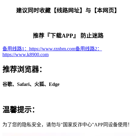
建议同时收藏【线路网址】与【本网页】
推荐『下载APP』 防止迷路
备用线路
1
：
https://www.rznbm.com
备用线路
2
：
https://www.k8900.com
推荐浏览器：
谷歌、Safari、火狐、Edge
温馨提示：
为了您的隐私安全，请勿与"国家反诈中心"APP同设备使用！