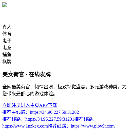
真人
体育
电子
电竞
捕鱼
棋牌
美女荷官 · 在线发牌
全网最美荷官，倾情出演，极致视觉盛宴，多元游戏种类，为
您带来最舒心的游戏体验。
立即注册
进入主页
APP下载
推荐主线路：
https://34.96.227.59:31202
推荐线路：
https://34.96.227.59:31201
推荐线路：
https://www.1nzkex.com
推荐线路：
https://www.plov9r.com