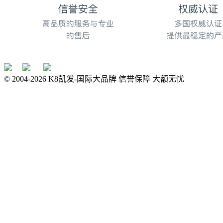
© 2004-
2026
K8凯发-国际大品牌 信誉保障 大额无忧