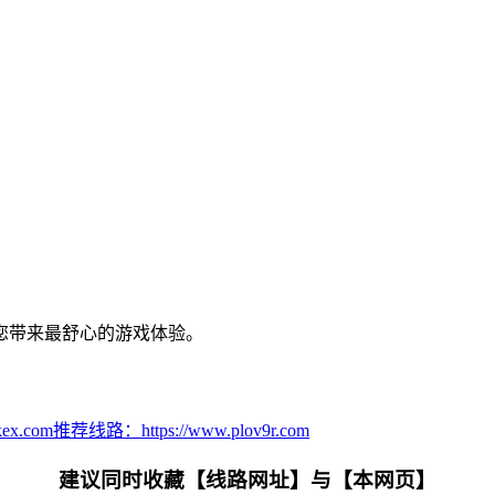
您带来最舒心的游戏体验。
kex.com
推荐线路：
https://www.plov9r.com
建议同时收藏【线路网址】与【本网页】