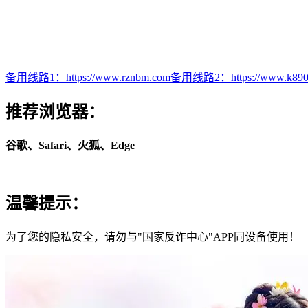
备用线路
1
：
https://www.rznbm.com
备用线路
2
：
https://www.k89
推荐浏览器：
谷歌、Safari、火狐、Edge
温馨提示：
为了您的隐私安全，请勿与"国家反诈中心"APP同设备使用！