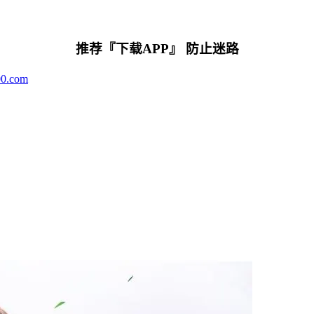
推荐『下载APP』 防止迷路
00.com