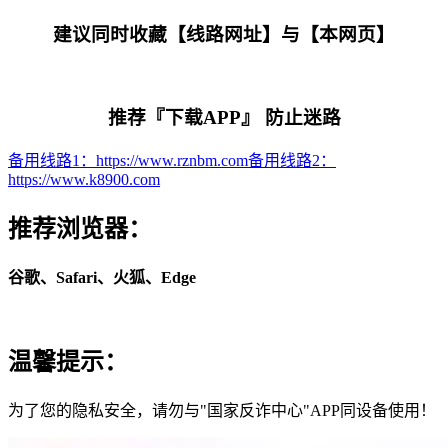
建议同时收藏【线路网址】与【本网页】
推荐『下载APP』 防止迷路
备用线路
1
：
https://www.rznbm.com
备用线路
2
：
https://www.k8900.com
推荐浏览器：
谷歌、Safari、火狐、Edge
温馨提示：
为了您的隐私安全，请勿与"国家反诈中心"APP同设备使用！