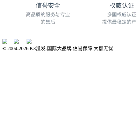
© 2004-
2026
K8凯发-国际大品牌 信誉保障 大额无忧