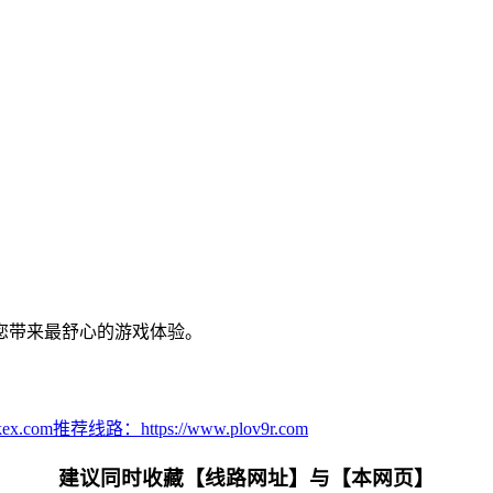
您带来最舒心的游戏体验。
kex.com
推荐线路：
https://www.plov9r.com
建议同时收藏【线路网址】与【本网页】