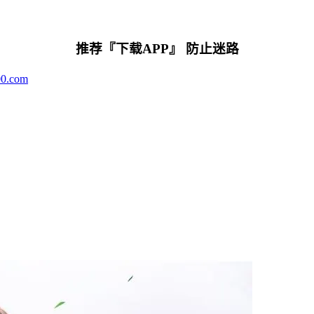
推荐『下载APP』 防止迷路
00.com