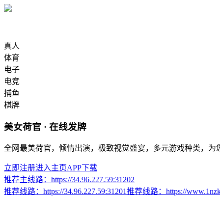
真人
体育
电子
电竞
捕鱼
棋牌
美女荷官 · 在线发牌
全网最美荷官，倾情出演，极致视觉盛宴，多元游戏种类，为
立即注册
进入主页
APP下载
推荐主线路：
https://34.96.227.59:31202
推荐线路：
https://34.96.227.59:31201
推荐线路：
https://www.1nz