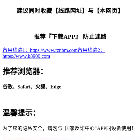
建议同时收藏【线路网址】与【本网页】
推荐『下载APP』 防止迷路
备用线路
1
：
https://www.rznbm.com
备用线路
2
：
https://www.k8900.com
推荐浏览器：
谷歌、Safari、火狐、Edge
温馨提示：
为了您的隐私安全，请勿与"国家反诈中心"APP同设备使用！