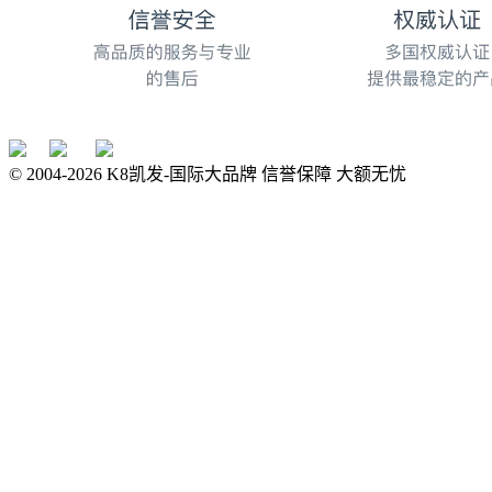
© 2004-
2026
K8凯发-国际大品牌 信誉保障 大额无忧