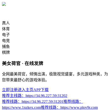
真人
体育
电子
电竞
捕鱼
棋牌
美女荷官 · 在线发牌
全网最美荷官，倾情出演，极致视觉盛宴，多元游戏种类，为
您带来最舒心的游戏体验。
立即注册
进入主页
APP下载
推荐主线路：
https://34.96.227.59:31202
推荐线路：
https://34.96.227.59:31201
推荐线路：
https://www.1nzkex.com
推荐线路：
https://www.plov9r.com