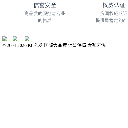
© 2004-
2026
K8凯发-国际大品牌 信誉保障 大额无忧