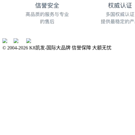
© 2004-
2026
K8凯发-国际大品牌 信誉保障 大额无忧