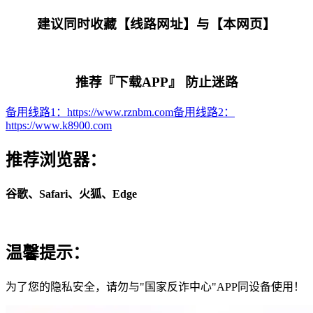
建议同时收藏【线路网址】与【本网页】
推荐『下载APP』 防止迷路
备用线路
1
：
https://www.rznbm.com
备用线路
2
：
https://www.k8900.com
推荐浏览器：
谷歌、Safari、火狐、Edge
温馨提示：
为了您的隐私安全，请勿与"国家反诈中心"APP同设备使用！