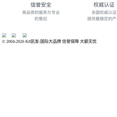
© 2004-
2026
K8凯发-国际大品牌 信誉保障 大额无忧