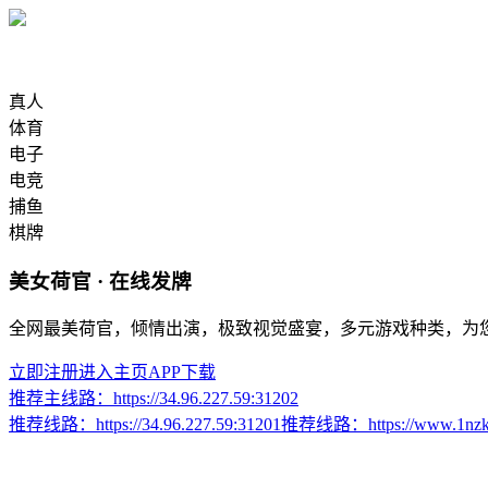
真人
体育
电子
电竞
捕鱼
棋牌
美女荷官 · 在线发牌
全网最美荷官，倾情出演，极致视觉盛宴，多元游戏种类，为
立即注册
进入主页
APP下载
推荐主线路：
https://34.96.227.59:31202
推荐线路：
https://34.96.227.59:31201
推荐线路：
https://www.1nz