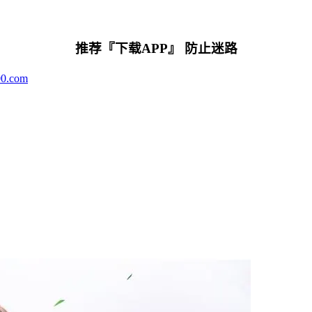
推荐『下载APP』 防止迷路
00.com