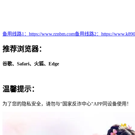
备用线路
1
：
https://www.rznbm.com
备用线路
2
：
https://www.k89
推荐浏览器：
谷歌、Safari、火狐、Edge
温馨提示：
为了您的隐私安全，请勿与"国家反诈中心"APP同设备使用！