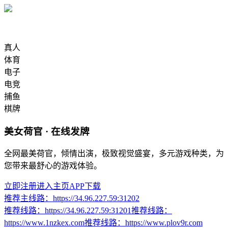
真人
体育
电子
电竞
捕鱼
棋牌
美女荷官 · 在线发牌
全网最美荷官，倾情出演，极致视觉盛宴，多元游戏种类，为
您带来最舒心的游戏体验。
立即注册
进入主页
APP下载
推荐主线路：
https://34.96.227.59:31202
推荐线路：
https://34.96.227.59:31201
推荐线路：
https://www.1nzkex.com
推荐线路：
https://www.plov9r.com