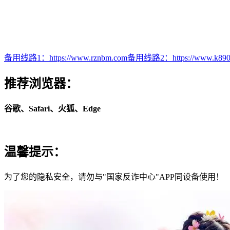
备用线路
1
：
https://www.rznbm.com
备用线路
2
：
https://www.k89
推荐浏览器：
谷歌、Safari、火狐、Edge
温馨提示：
为了您的隐私安全，请勿与"国家反诈中心"APP同设备使用！