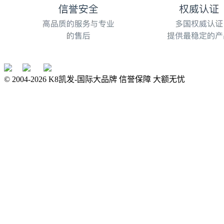
© 2004-
2026
K8凯发-国际大品牌 信誉保障 大额无忧