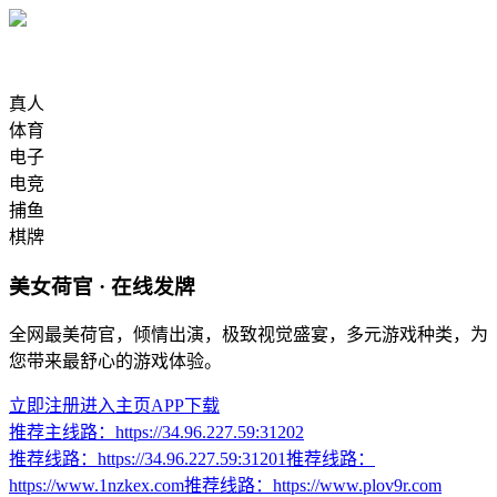
真人
体育
电子
电竞
捕鱼
棋牌
美女荷官 · 在线发牌
全网最美荷官，倾情出演，极致视觉盛宴，多元游戏种类，为
您带来最舒心的游戏体验。
立即注册
进入主页
APP下载
推荐主线路：
https://34.96.227.59:31202
推荐线路：
https://34.96.227.59:31201
推荐线路：
https://www.1nzkex.com
推荐线路：
https://www.plov9r.com