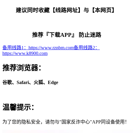
建议同时收藏【线路网址】与【本网页】
推荐『下载APP』 防止迷路
备用线路
1
：
https://www.rznbm.com
备用线路
2
：
https://www.k8900.com
推荐浏览器：
谷歌、Safari、火狐、Edge
温馨提示：
为了您的隐私安全，请勿与"国家反诈中心"APP同设备使用！