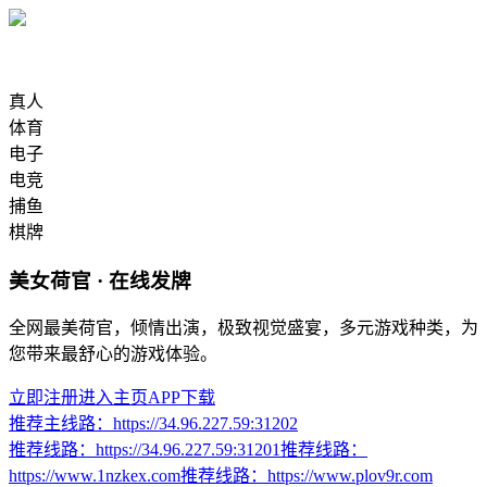
真人
体育
电子
电竞
捕鱼
棋牌
美女荷官 · 在线发牌
全网最美荷官，倾情出演，极致视觉盛宴，多元游戏种类，为
您带来最舒心的游戏体验。
立即注册
进入主页
APP下载
推荐主线路：
https://34.96.227.59:31202
推荐线路：
https://34.96.227.59:31201
推荐线路：
https://www.1nzkex.com
推荐线路：
https://www.plov9r.com