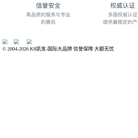
© 2004-
2026
K8凯发-国际大品牌 信誉保障 大额无忧