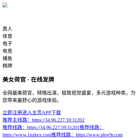
真人
体育
电子
电竞
捕鱼
棋牌
美女荷官 · 在线发牌
全网最美荷官，倾情出演，极致视觉盛宴，多元游戏种类，为
您带来最舒心的游戏体验。
立即注册
进入主页
APP下载
推荐主线路：
https://34.96.227.59:31202
推荐线路：
https://34.96.227.59:31201
推荐线路：
https://www.1nzkex.com
推荐线路：
https://www.plov9r.com