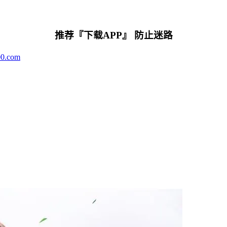
推荐『下载APP』 防止迷路
00.com