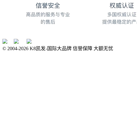
© 2004-
2026
K8凯发-国际大品牌 信誉保障 大额无忧