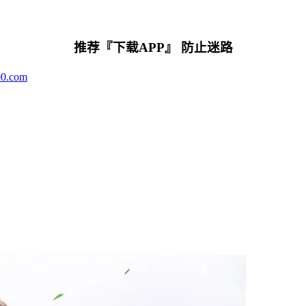
推荐『下载APP』 防止迷路
00.com