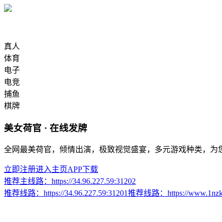
真人
体育
电子
电竞
捕鱼
棋牌
美女荷官 · 在线发牌
全网最美荷官，倾情出演，极致视觉盛宴，多元游戏种类，为
立即注册
进入主页
APP下载
推荐主线路：
https://34.96.227.59:31202
推荐线路：
https://34.96.227.59:31201
推荐线路：
https://www.1nz